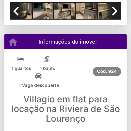
Previous
Next
Informações do imóvel
1 quartos
1 banh.
Cód.
924
1 Vaga descoberta
Villagio em flat para
locação na Riviera de São
Lourenço